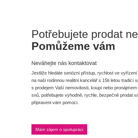
Potřebujete prodat n
Pomůžeme vám
Neváhejte nás kontaktovat
Jestliže hledáte seriózní přístup, rychlost ve vyříze
na naši rodinnou realitní kancelář s 15ti letou tra
s prodejem Vaší nemovitosti, koupí nebo pronájmem 
snů, potřebujete výhodně, rychle, bezpečně prodat 
připraveni vám pomoci.
Mám zájem o spolupráci