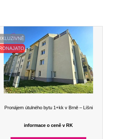
XKLUZIVNĚ
RONAJATO
Pronájem útulného bytu 1+kk v Brně – Líšni
informace o ceně v RK