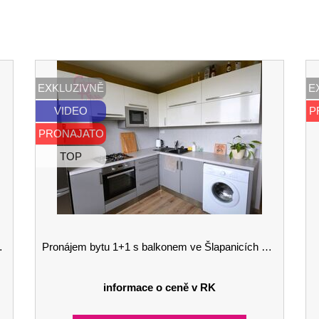
EXKLUZIVNĚ
E
VIDEO
P
PRONAJATO
TOP
Pronájem bytu 1+1 s balkonem ve Šlapanicích u Brna
informace o ceně v RK