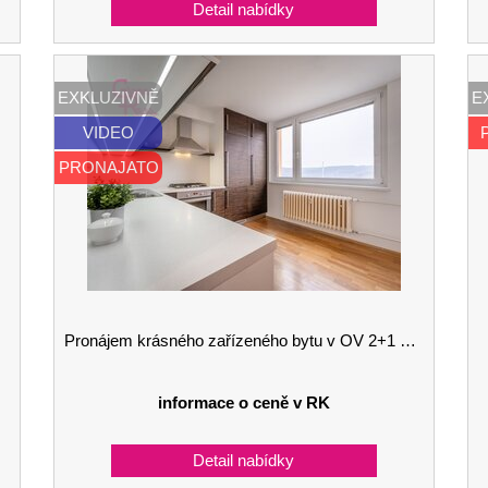
EXKLUZIVNĚ
E
VIDEO
PRONAJATO
Pronájem krásného zařízeného bytu v OV 2+1 s balkony Brno Řečkovice
informace o ceně v RK