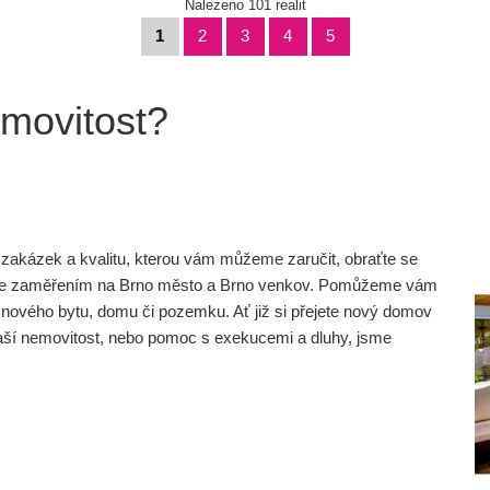
Nalezeno 101 realit
1
2
3
4
5
emovitost?
ní zakázek a kvalitu, kterou vám můžeme zaručit, obraťte se
dicí se zaměřením na Brno město a Brno venkov. Pomůžeme vám
nového bytu, domu či pozemku. Ať již si přejete nový domov
vaší nemovitost, nebo pomoc s exekucemi a dluhy, jsme