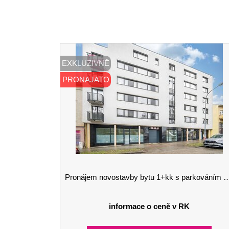
EXKLUZIVNĚ
PRONAJATO
Pronájem novostavby bytu 1+kk s parkováním Brno - Královo Pole
informace o ceně v RK