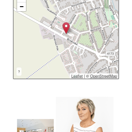
−
?
Leaflet
|
©
OpenStreetMap