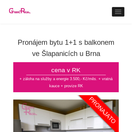
Naviga
Pronájem bytu 1+1 s balkonem
ve Šlapanicích u Brna
cena v RK
+ záloha na služby a energie 3.500,- Kč/měs. + vratná
kauce + provize RK