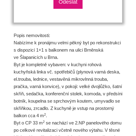
Popis nemovitosti:
Nabízíme k pronájmu velmi pěkný byt po rekonstrukci
s dispozicí 1+1 s balkonem na ulici Brněnská
ve Šlapanicích u Brna.
Byt je kompletně vybaven: v kuchyni rohová
kuchyňská linka vč. spotřebičů (plynová varná deska,
el.trouba, lednice, vestavěná mikrovlnná trouba,
pračka, varná konvice), v pokoji: velké dvojlůžko, šatní
skříň, sedačka, konferenční stolek, komoda, v předsíni
botník, koupelna se sprchovým koutem, umyvadlo se
skříňkou, zrcadlo. Z kuchyně je vstup na prostorný
2
balkon cca 4 m
.
2
Byt o CP 33 m
se nachází ve 2.NP panelového domu
po celkové revitalizaci včetně nového výtahu. V těsné