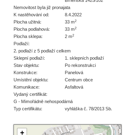
Brněnská 1425/102
Nemovitost byla již pronajata
K nastěhování od:
8.4.2022
2
Plocha užitná:
33 m
2
Plocha podlahová:
33 m
2
Plocha sklepa:
2 m
Podlaží:
2. podlaží z 5 podlaží celkem
Sklepní podlaží:
1. sklepních podlaží
Stav objektu:
Po rekonstrukci
Konstrukce:
Panelová
Umístění objektu:
Centrum obce
Komunikace:
Asfaltová
Vydaný certifikát:
G - Mimořádně nehospodárná
Typ certifikátu:
vyhláška č. 78/2013 Sb.
+