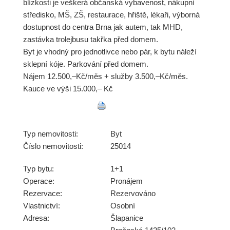
blízkosti je veškerá občanská vybavenost, nákupní
středisko, MŠ, ZŠ, restaurace, hřiště, lékaři, výborná
dostupnost do centra Brna jak autem, tak MHD,
zastávka trolejbusu takřka před domem.
Byt je vhodný pro jednotlivce nebo pár, k bytu náleží
sklepní kóje. Parkování před domem.
Nájem 12.500,–Kč/měs + služby 3.500,–Kč/měs.
Kauce ve výši 15.000,– Kč
Typ nemovitosti:
Byt
Číslo nemovitosti:
25014
Typ bytu:
1+1
Operace:
Pronájem
Rezervace:
Rezervováno
Vlastnictví:
Osobní
Adresa:
Šlapanice