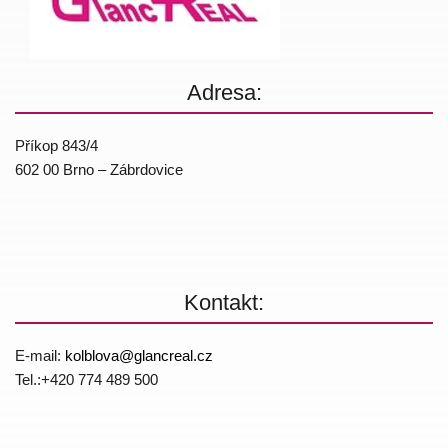
Adresa:
Příkop 843/4
602 00 Brno – Zábrdovice
Kontakt:
E-mail:
kolblova@
glancreal.cz
Tel.:+420 774 4­89 500