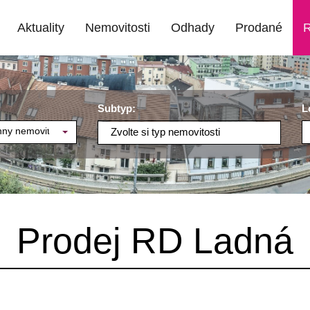
Aktuality
Nemovitosti
Odhady
Prodané
R
Subtyp:
L
ny nemovitosti
Zvolte si typ nemovitosti
Prodej RD Ladná