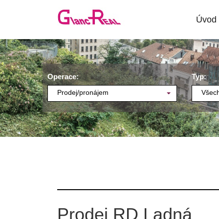
Úvod
Operace:
Typ:
Prodej/pronájem
Všech
Prodej RD Ladná