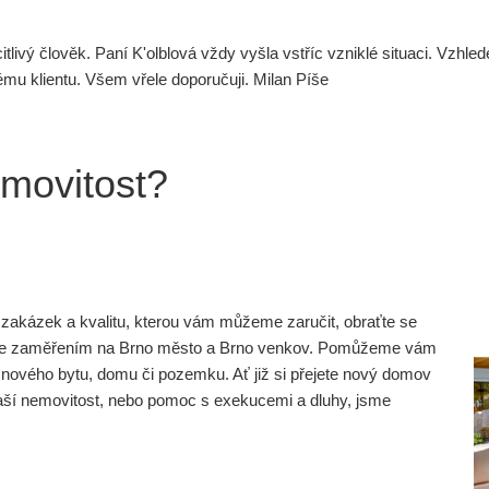
citlivý člověk. Paní K'olblová vždy vyšla vstříc vzniklé situaci. Vzhl
mu klientu. Všem vřele doporučuji. Milan Píše
emovitost?
ní zakázek a kvalitu, kterou vám můžeme zaručit, obraťte se
dicí se zaměřením na Brno město a Brno venkov. Pomůžeme vám
nového bytu, domu či pozemku. Ať již si přejete nový domov
vaší nemovitost, nebo pomoc s exekucemi a dluhy, jsme