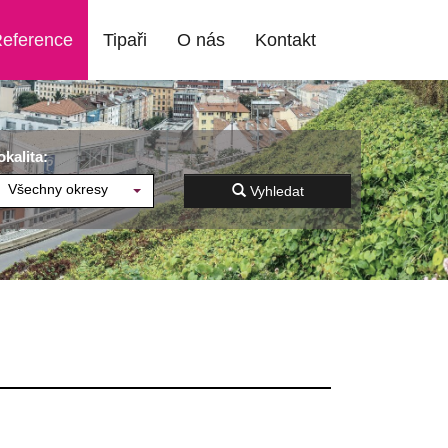
eference
Tipaři
O nás
Kontakt
okalita:
Všechny okresy
Vyhledat