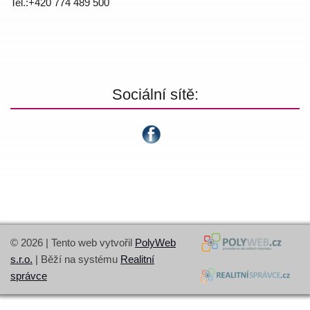
Tel.:+420 774 4­89 500
Sociální sítě:
© 2026 | Tento web vytvořil
PolyWeb
s.r.o.
| Běží na systému
Realitní
správce