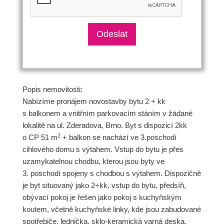
Popis nemovitosti:
Nabízíme pronájem novostavby bytu 2 + kk
s balkonem a vnitřním parkovacím stáním v žádané
lokalitě na ul. Zderadova, Brno. Byt s dispozicí 2kk
2
o CP 51 m
+ balkon se nachází ve 3.poschodí
cihlového domu s výtahem. Vstup do bytu je přes
uzamykatelnou chodbu, kterou jsou byty ve
3. poschodí spojeny s chodbou s výtahem. Dispozičně
je byt situovaný jako 2+kk, vstup do bytu, předsíň,
obývací pokoj je řešen jako pokoj s kuchyňským
koutem, včetně kuchyňské linky, kde jsou zabudované
spotřebiče, lednička, sklo-keramická varná deska,