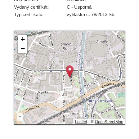
Vydaný certifikát:
C - Úsporná
Typ certifikátu:
vyhláška č. 78/2013 Sb.
+
−
?
Leaflet
|
©
OpenStreetMap