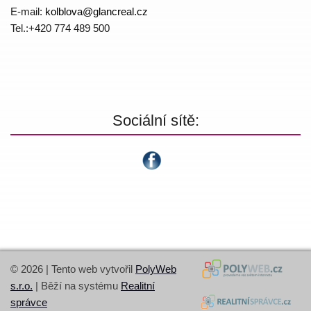
E-mail:
kolblova@
glancreal.cz
Tel.:+420 774 4­89 500
Sociální sítě:
© 2026 | Tento web vytvořil
PolyWeb
s.r.o.
| Běží na systému
Realitní
správce