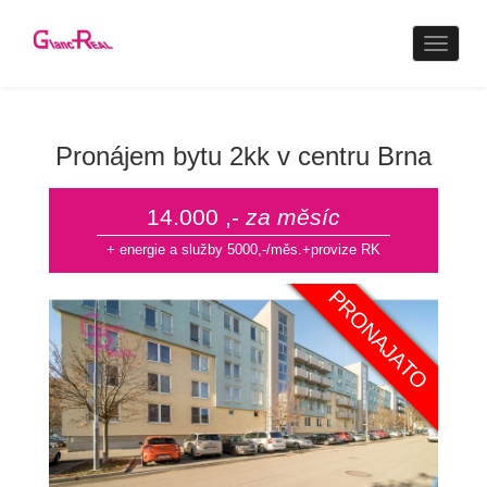
Naviga
Pronájem bytu 2kk v centru Brna
14.000 ,-
za měsíc
+ energie a služby 5000,-/měs.+provize RK