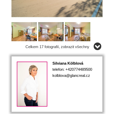
Celkem 17 fotografií, zobrazit všechny
Silviana Kölblová
telefon: +420774489500
kolblova@glancreal.cz