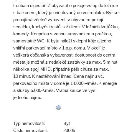
trouba a digestoř. Z obývacího pokoje vstup do ložnice
s balkonem, který je orientovaný do vnitrobloku. Byt se
pronajímá včetně vybavení, v obývacím pokoji
sedačka, kuchyňský stůl s židlemi. V ložnici dvojlůžko,
komody. Koupelna s vanou, umyvadlem a pračkou,
samostatné WC. K bytu náleží sklepní kóje a jedno
vnitřní parkovací místo v 1.p.p. domu. V okolí je
veškerá občanská vybavenost, dostupnost do centra
města je možná z nedaleké zastávky za max. 5 minut
několika spoji MHD, případně pěší chůze za max.
10 minut. K nastěhování ihned. Cena nájmu vč.
parkovacího místa v domě je 14.000,–/měs. + energie
a služby 5.000-/.měs. Vratná kauce ve výši
jednoho nájmu.
Typ nemovitosti:
Byt
Číslo nemovitosti:
23005