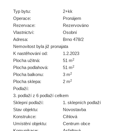
Typ bytu:
2+kk
Operace:
Pronájem
Rezervace:
Rezervováno
Vlastnictví:
Osobní
Adresa:
Brno 478/2
Nemovitost byla již pronajata
K nastěhování od:
1.2.2023
2
Plocha užitná:
51 m
2
Plocha podlahová:
51 m
2
Plocha balkonu:
3 m
2
Plocha sklepa:
2 m
Podlaží:
3. podlaží z 6 podlaží celkem
Sklepní podlaží:
1. sklepních podlaží
Stav objektu:
Novostavba
Konstrukce:
Cihlová
Umístění objektu:
Centrum obce
Komunikace:
Asfaltová