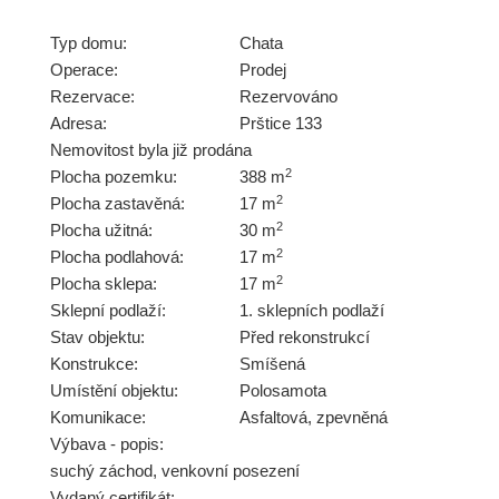
Typ domu:
Chata
Operace:
Prodej
Rezervace:
Rezervováno
Adresa:
Prštice 133
Nemovitost byla již prodána
2
Plocha pozemku:
388 m
2
Plocha zastavěná:
17 m
2
Plocha užitná:
30 m
2
Plocha podlahová:
17 m
2
Plocha sklepa:
17 m
Sklepní podlaží:
1. sklepních podlaží
Stav objektu:
Před rekonstrukcí
Konstrukce:
Smíšená
Umístění objektu:
Polosamota
Komunikace:
Asfaltová
,
zpevněná
Výbava - popis:
suchý záchod, venkovní posezení
Vydaný certifikát: