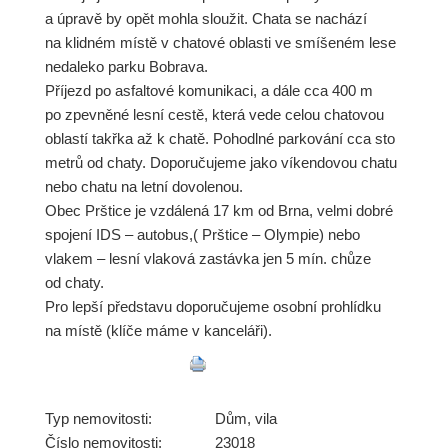
a úpravě by opět mohla sloužit. Chata se nachází
na klidném místě v chatové oblasti ve smíšeném lese
nedaleko parku Bobrava.
Příjezd po asfaltové komunikaci, a dále cca 400 m
po zpevněné lesní cestě, která vede celou chatovou
oblastí takřka až k chatě. Pohodlné parkování cca sto
metrů od chaty. Doporučujeme jako víkendovou chatu
nebo chatu na letní dovolenou.
Obec Prštice je vzdálená 17 km od Brna, velmi dobré
spojení IDS – autobus,( Prštice – Olympie) nebo
vlakem – lesní vlaková zastávka jen 5 mín. chůze
od chaty.
Pro lepší představu doporučujeme osobní prohlídku
na místě (klíče máme v kanceláři).
Typ nemovitosti:
Dům, vila
Číslo nemovitosti:
23018