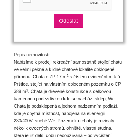
Popis nemovitosti:
Nabízíme k prodeji rekreační samostatně stojící chatu
ve velmi pěkné a klidné chatové lokalitě obklopené
2
přírodou. Chata o ZP 17 m
s číslem evidenčním, k.ú.
Prštice, stojící na vlastním oploceném pozemku o CP
2
388 m
. Chata je dřevěné konstrukce s celkovou
kamennou podezdívkou kde se nachází sklep, Wc.
Chata je podsklepená a jednom nadzemním podlaží,
kde je obytná místnost, napojena na el.energii
230/400V, suché Wc. Pozemek u chaty je rovinatý,
několik ovocných stromů, ohniště, vlastní studna,
která je již delší dobu nepoužívaná – po vyčištění