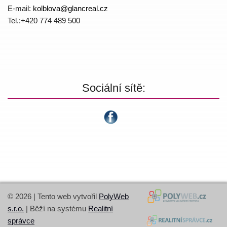
E-mail:
kolblova@
glancreal.cz
Tel.:+420 774 4­89 500
Sociální sítě:
© 2026 | Tento web vytvořil
PolyWeb
s.r.o.
| Běží na systému
Realitní
správce