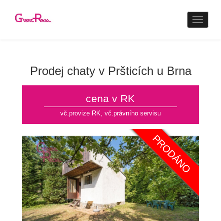
Naviga
Prodej chaty v Pršticích u Brna
cena v RK
vč.provize RK, vč.právního servisu