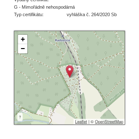
G - Mimořádně nehospodárná
Typ certifikátu:
vyhláška č. 264/2020 Sb
+
−
?
Leaflet
|
©
OpenStreetMap