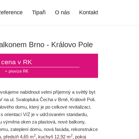
eference
Tipaři
O nás
Kontakt
balkonem Brno - Královo Pole
cena v RK
+ provize RK
volujeme nabídnout velmi příjemný a světlý byt
 na ul. Svatopluka Čecha v Brně, Králově Poli.
lového domu, který je po celkové revitalizaci.
s orientací V/Z je v udržovaném standardu,
mu výměna oken za plastová, nové balkony,
domu, zateplení domu, nová fasáda, rekonstrukce
2
2
u, předsíň 4,65 m
, kuchyň 12,92 m
, pokoj