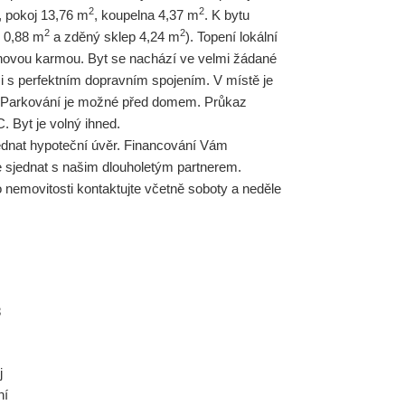
2
2
 pokoj 13,76 m
, koupelna 4,37 m
. K bytu
2
2
e 0,88 m
a zděný sklep 4,24 m
). Topení lokální
ovou karmou. Byt se nachází ve velmi žádané
lici s perfektním dopravním spojením. V místě je
 Parkování je možné před domem. Průkaz
. Byt je volný ihned.
ednat hypoteční úvěr. Financování Vám
 sjednat s našim dlouholetým partnerem.
o nemovitosti kontaktujte včetně soboty a neděle
8
j
ní