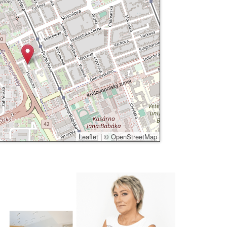
Leaflet
|
©
OpenStreetMap