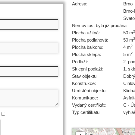
Adresa:
Brno
Brno-
Svato
Nemovitost byla již prodána
2
Plocha užitná:
50 m
2
Plocha podlahová:
50 m
2
Plocha balkonu:
4 m
2
Plocha sklepa:
5 m
Podlaží:
2. po
Sklepní podlaží:
1. skl
Stav objektu:
Dobr
Konstrukce:
Cihlo
Umístění objektu:
Klidn
Komunikace:
Asfal
Vydaný certifikát:
C - Ú
Typ certifikátu:
vyhlá