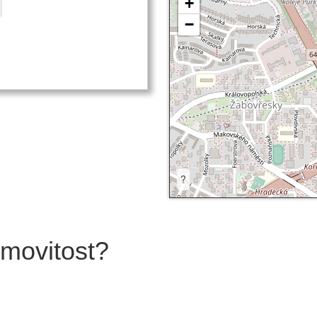
+
−
?
emovitost?