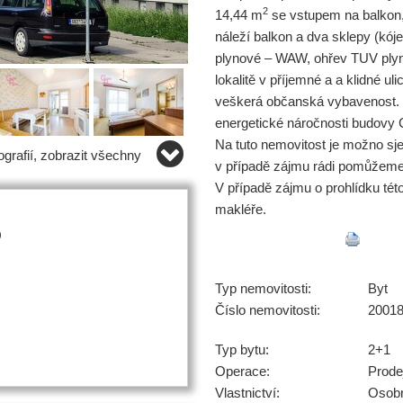
2
14,44 m
se vstupem na balkon,
náleží balkon a dva sklepy (kój
plynové – WAW, ohřev TUV plyn
lokalitě v příjemné a a klidné u
veškerá občanská vybavenost.
energetické náročnosti budovy C
Na tuto nemovitost je možno sj
grafií, zobrazit všechny
v případě zájmu rádi pomůžeme
V případě zájmu o prohlídku tét
makléře.
0
Typ nemovitosti:
Byt
Číslo nemovitosti:
2001
Typ bytu:
2+1
Operace:
Prode
Vlastnictví:
Osob