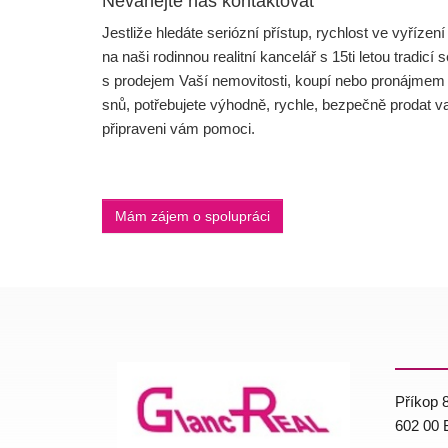
Neváhejte nás kontaktovat
Jestliže hledáte seriózní přístup, rychlost ve vyříze
na naši rodinnou realitní kancelář s 15ti letou tra
s prodejem Vaší nemovitosti, koupí nebo pronájmem 
snů, potřebujete výhodně, rychle, bezpečně prodat 
připraveni vám pomoci.
Mám zájem o spolupráci
Příkop 
602 00 