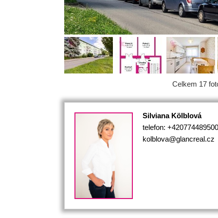
Celkem 17 foto
Silviana Kölblová
telefon: +42077448950
kolblova@glancreal.cz