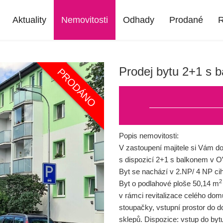
Aktuality
Nemovitosti
Odhady
Prodané
R
Prodej bytu 2+1 s 
Popis nemovitosti:
V zastoupení majitele si Vám do
s dispozicí 2+1 s balkonem v OV
Byt se nachází v 2.NP/ 4 NP cih
2
Byt o podlahové ploše 50,14 m
v rámci revitalizace celého do
stoupačky, vstupní prostor do 
sklepů. Dispozice: vstup do byt