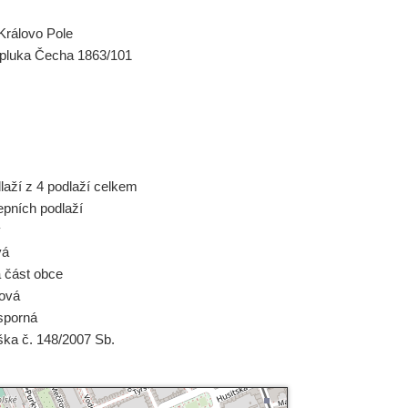
Královo Pole
pluka Čecha 1863/101
dlaží z 4 podlaží celkem
epních podlaží
ý
vá
á část obce
tová
sporná
ška č. 148/2007 Sb.