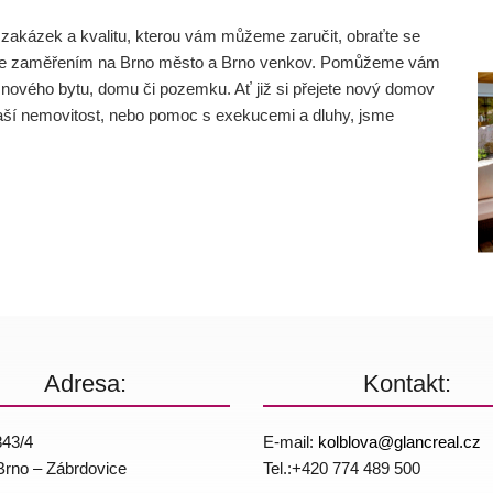
ní zakázek a kvalitu, kterou vám můžeme zaručit, obraťte se
dicí se zaměřením na Brno město a Brno venkov. Pomůžeme vám
nového bytu, domu či pozemku. Ať již si přejete nový domov
vaší nemovitost, nebo pomoc s exekucemi a dluhy, jsme
Adresa:
Kontakt:
843/4
E-mail:
kolblova@
glancreal.cz
Brno – Zábrdovice
Tel.:+420 774 4­89 500