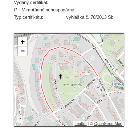
Vydaný certifikát:
G - Mimořádně nehospodárná
Typ certifikátu:
vyhláška č. 78/2013 Sb.
+
−
?
Leaflet
|
©
OpenStreetMap