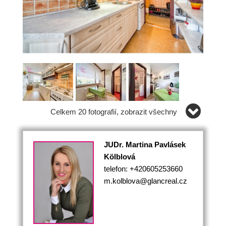
Celkem 20 fotografií, zobrazit všechny
JUDr. Martina Pavlásek
Kölblová
telefon: +420605253660
m.kolblova@glancreal.cz