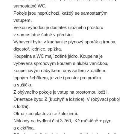
samostatné WC.
Pokoje jsou neprůchozí, každý se samostatným
vstupem.
Velkou výhodou je dostatek úložného prostoru
v samostatné šatně v předsíni.
Vybavení bytu: v kuchyni je plynový sporák a trouba,
digestoř, lednice, spížka.
Koupelna a WC mají zděné jádro. Koupelna je
vybavena sprchovým koutem s hlubší vaničkou,
koupelnovým nábytkem, umyvadlem zrcadlem,
topným žebříkem, je zde i prostor pro pračku
a sušičku.
Z obývacího pokoje je vstup na prostornou lodžii.
Orientace bytu: Z (kuchyň a ložnice), V (obývací pokoj
s lodžii).
Okna jsou plastová se žaluziemi.
Náklady na bydlení činí 3.760,–Kč měsíčně + plyn
a elektřina.