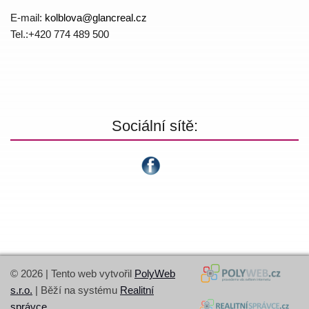
E-mail:
kolblova@
glancreal.cz
Tel.:+420 774 4­89 500
Sociální sítě:
© 2026 | Tento web vytvořil
PolyWeb
s.r.o.
| Běží na systému
Realitní
správce