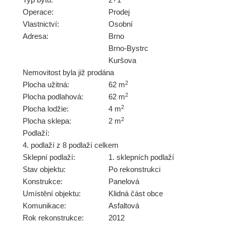
Operace:
Prodej
Vlastnictví:
Osobní
Adresa:
Brno
Brno-Bystrc
Kuršova
Nemovitost byla již prodána
2
Plocha užitná:
62 m
2
Plocha podlahová:
62 m
2
Plocha lodžie:
4 m
2
Plocha sklepa:
2 m
Podlaží:
4. podlaží z 8 podlaží celkem
Sklepní podlaží:
1. sklepních podlaží
Stav objektu:
Po rekonstrukci
Konstrukce:
Panelová
Umístění objektu:
Klidná část obce
Komunikace:
Asfaltová
Rok rekonstrukce:
2012