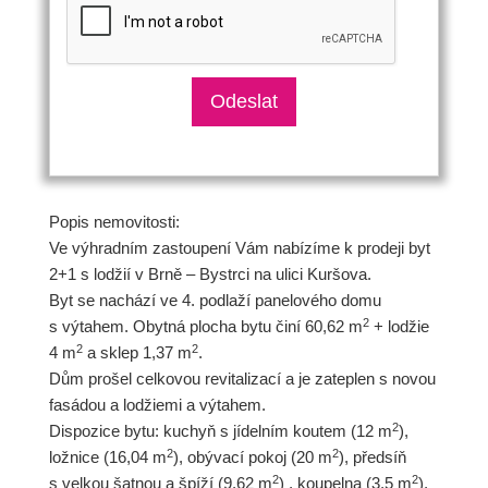
Popis nemovitosti:
Ve výhradním zastoupení Vám nabízíme k prodeji byt
2+1 s lodžií v Brně – Bystrci na ulici Kuršova.
Byt se nachází ve 4. podlaží panelového domu
2
s výtahem. Obytná plocha bytu činí 60,62 m
+ lodžie
2
2
4 m
a sklep 1,37 m
.
Dům prošel celkovou revitalizací a je zateplen s novou
fasádou a lodžiemi a výtahem.
2
Dispozice bytu: kuchyň s jídelním koutem (12 m
),
2
2
ložnice (16,04 m
), obývací pokoj (20 m
), předsíň
2
2
s velkou šatnou a špíží (9,62 m
) , koupelna (3,5 m
),