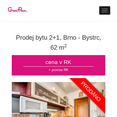
Naviga
Prodej bytu 2+1, Brno - Bystrc,
2
62 m
cena v RK
+ provize RK