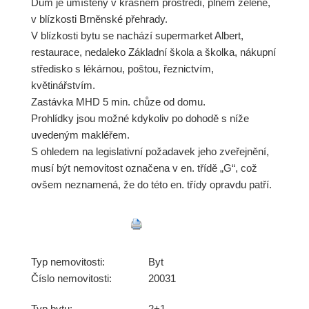
Dům je umístěný v krásném prostředí, plném zeleně,
v blízkosti Brněnské přehrady.
V blízkosti bytu se nachází supermarket Albert,
restaurace, nedaleko Základní škola a školka, nákupní
středisko s lékárnou, poštou, řeznictvím,
květinářstvím.
Zastávka MHD 5 min. chůze od domu.
Prohlídky jsou možné kdykoliv po dohodě s níže
uvedeným makléřem.
S ohledem na legislativní požadavek jeho zveřejnění,
musí být nemovitost označena v en. třídě „G“, což
ovšem neznamená, že do této en. třídy opravdu patří.
Typ nemovitosti:
Byt
Číslo nemovitosti:
20031
Typ bytu:
2+1