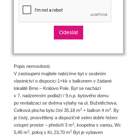
Popis nemovitosti:
V zastoupení majitele nabízíme byt v osobním
vlastnictví o dispozici 1+kk s balkonem v žádané
lokalitě Brno – Královo Pole. Byt se nachází
v 7. nadzemním podlaží / 9.n.p. bytového domu
po revitalizaci se dvěma výtahy na ul. Božetěchova.
2
2
Celková plocha bytu činí 35,18 m
+ balkon 4 m
. By
je čistý, prosvětlený a dispozičně velmi dobře řešen:
2
vstupní prostor – předsíň 3 m
, koupelna s vanou, Wc
2
2
5,40 m
, pokoj s KL 23,70 m
Byt je vybaven