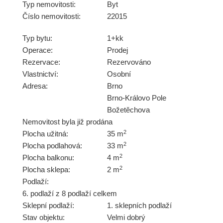
Typ nemovitosti:
Byt
Číslo nemovitosti:
22015
Typ bytu:
1+kk
Operace:
Prodej
Rezervace:
Rezervováno
Vlastnictví:
Osobní
Adresa:
Brno
Brno-Královo Pole
Božetěchova
Nemovitost byla již prodána
2
Plocha užitná:
35 m
2
Plocha podlahová:
33 m
2
Plocha balkonu:
4 m
2
Plocha sklepa:
2 m
Podlaží:
6. podlaží z 8 podlaží celkem
Sklepní podlaží:
1. sklepních podlaží
Stav objektu:
Velmi dobrý