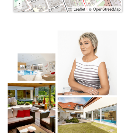
?
Leaflet
|
©
OpenStreetMap