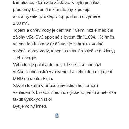
klimatizací, která zde zůstává. K bytu přináleží
2
prostorný balkon 4 m
přístupný z pokoje
a uzamykatelný sklep v 1.p.p. domu o výměře
2
2,90 m
.
Topení a ohřev vody je centrální. Velmi nízké měsíční
zálohy vůči SVJ spojené s bytem činí 1.894,–Kč /měs.
včetně fondu oprav (v částce je zahrnuto, vodné
stočné, ohřev vody, topení a ostatní společné náklady)
+ el. energie.
Výhodou je poloha domu v blízkosti se nachází
veškerá občanská vybavenost a velmi dobré spojení
MHD do centra Brna.
Skvělá lokalita v případě investičního záměru
vzhledem k blízkosti Technologického parku a několika
fakult vysokých škol.
Byt je volný ihned.