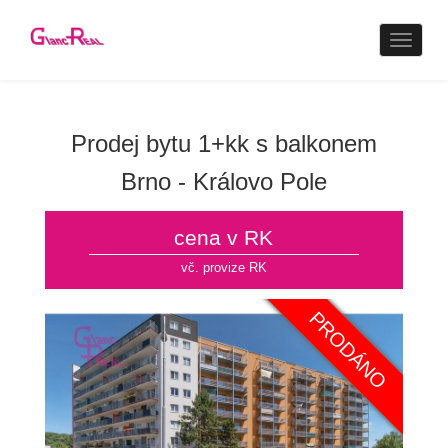
Naviga
Prodej bytu 1+kk s balkonem
Brno - Královo Pole
cena v RK
vč. provize RK