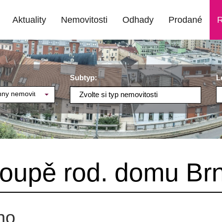
Aktuality
Nemovitosti
Odhady
Prodané
R
Subtyp:
L
ny nemovitosti
Zvolte si typ nemovitosti
oupě rod. domu Br
no