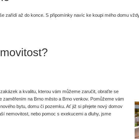
še zařídí až do konce. S připomínky navíc ke koupi mého domu vždy p
emovitost?
ní zakázek a kvalitu, kterou vám můžeme zaručit, obraťte se
dicí se zaměřením na Brno město a Brno venkov. Pomůžeme vám
nového bytu, domu či pozemku. Ať již si přejete nový domov
vaší nemovitost, nebo pomoc s exekucemi a dluhy, jsme