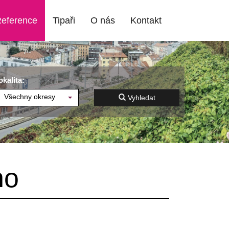
eference
Tipaři
O nás
Kontakt
okalita:
Všechny okresy
Vyhledat
no