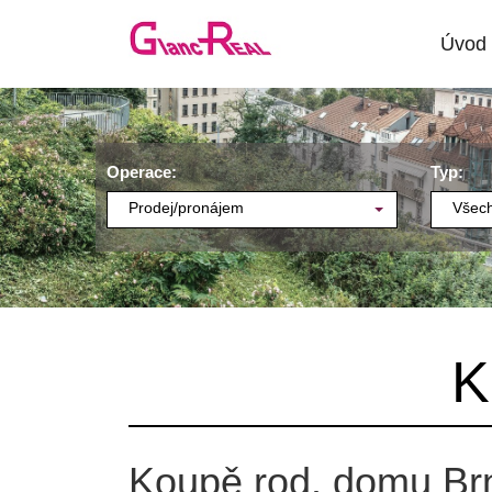
Úvod
Operace:
Typ:
Prodej/pronájem
Všech
K
Koupě rod. domu Br